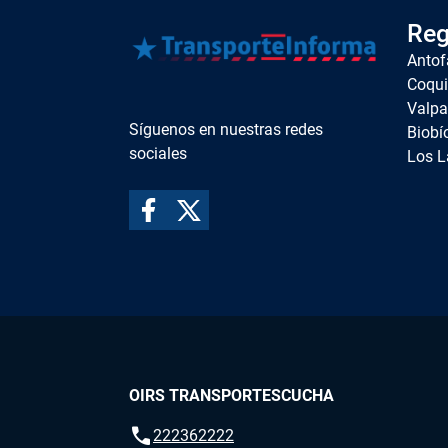
Reg
Antof
Coqu
Valpa
Síguenos en nuestras redes
Biobí
sociales
Los L
OIRS TRANSPORTESCUCHA
call
222362222