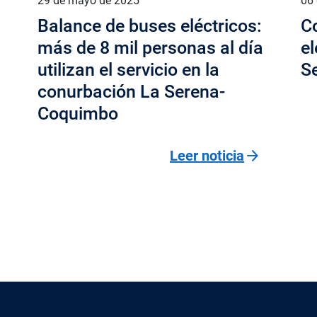
29 de mayo de 2025
06 
Balance de buses eléctricos:
Co
más de 8 mil personas al día
e
utilizan el servicio en la
S
conurbación La Serena-
Coquimbo
arrow_forward
Leer noticia