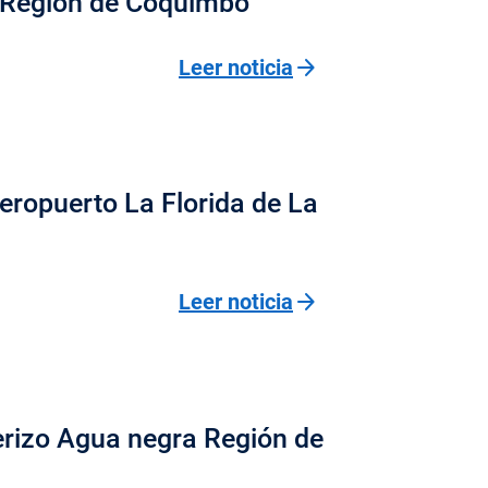
 Región de Coquimbo
arrow_forward
Leer noticia
eropuerto La Florida de La
arrow_forward
Leer noticia
erizo Agua negra Región de