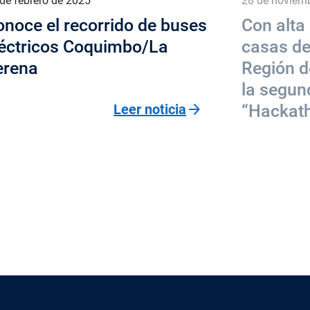
de febrero de 2025
28 de noviem
noce el recorrido de buses
Con alta 
léctricos Coquimbo/La
casas de
erena
Región 
la segun
arrow_forward
Leer noticia
“Hackath