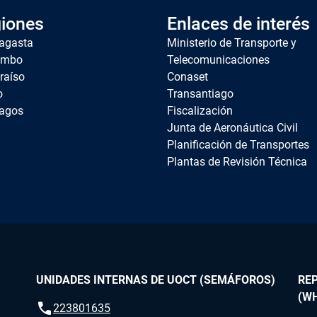
iones
Enlaces de interés
agasta
Ministerio de Transporte y
imbo
Telecomunicaciones
raíso
Conaset
o
Transantiago
agos
Fiscalización
Junta de Aeronáutica Civil
Planificación de Transportes
Plantas de Revisión Técnica
UNIDADES INTERNAS DE UOCT (SEMÁFOROS)
RE
(W
call
223801635