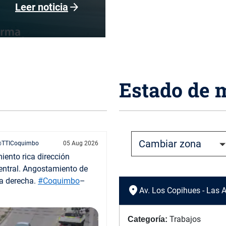
arrow_forward
Leer noticia
Estado de 
TTICoquimbo
05 Aug 2026
iento rica dirección
Central. Angostamiento de
ta derecha.
#Coquimbo
–
location_on
Av. Los Copihues - Las
Trabajos
Categoría: