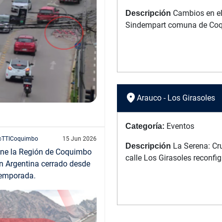
Cambios en el 
Descripción
Sindempart comuna de Co
location_on
Arauco - Los Girasoles
Eventos
Categoría:
TTICoquimbo
15 Jun 2026
La Serena: Cr
Descripción
une la Región de Coquimbo
calle Los Girasoles reconfi
an Argentina cerrado desde
temporada.