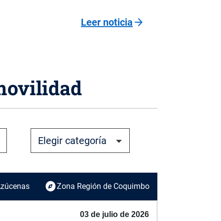
arrow_forward
Leer noticia
movilidad
explore
 Azúcenas
Zona Región de Coquimbo
03 de julio de 2026