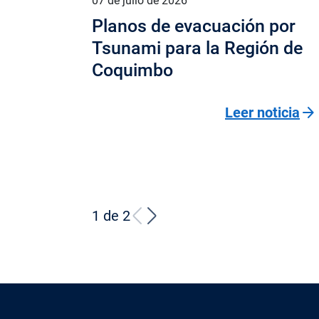
07 de julio de 2026
Planos de evacuación por
Tsunami para la Región de
Coquimbo
arrow_forward
Leer noticia
1 de 2