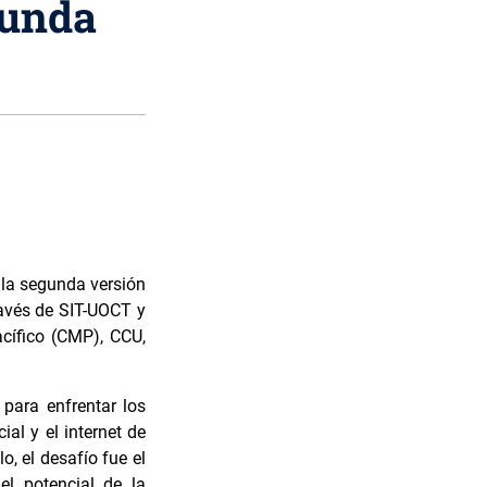
gunda
 la segunda versión
ravés de SIT-UOCT y
cífico (CMP), CCU,
 para enfrentar los
ial y el internet de
o, el desafío fue el
el potencial de la