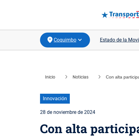
Coquimbo
Estado de la Movi
location_on
Santiago
Inicio
Noticias
Con alta particip
location_on
Valparaíso
location_on
Biobío
Innovación
location_on
Los Lagos
28 de noviembre de 2024
Con alta particip