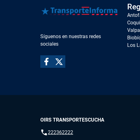
Reg
Antof
Coqu
Valpa
Síguenos en nuestras redes
Biobí
sociales
Los L
OIRS TRANSPORTESCUCHA
call
222362222