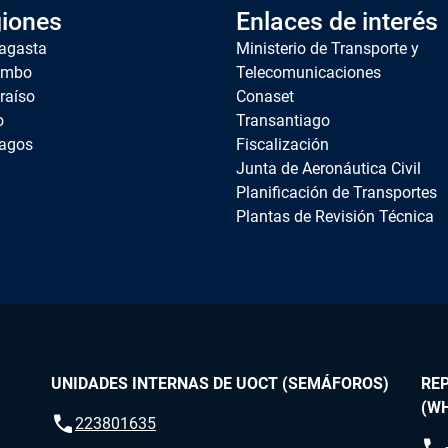
iones
Enlaces de interés
agasta
Ministerio de Transporte y
imbo
Telecomunicaciones
raíso
Conaset
o
Transantiago
agos
Fiscalización
Junta de Aeronáutica Civil
Planificación de Transportes
Plantas de Revisión Técnica
UNIDADES INTERNAS DE UOCT (SEMÁFOROS)
RE
(W
call
223801635
call