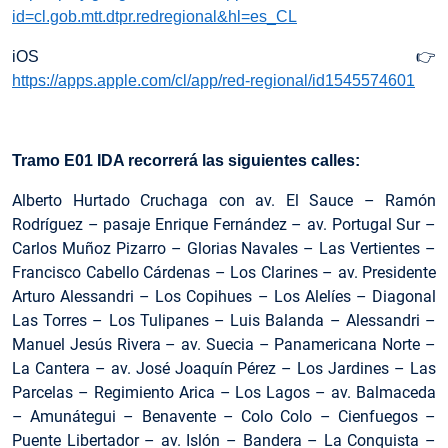
id=cl.gob.mtt.dtpr.redregional&hl=es_CL
iOS👉
https://apps.apple.com/cl/app/red-regional/id1545574601
Tramo E01 IDA recorrerá las siguientes calles:
Alberto Hurtado Cruchaga con av. El Sauce – Ramón
Rodríguez – pasaje Enrique Fernández – av. Portugal Sur –
Carlos Muñoz Pizarro – Glorias Navales – Las Vertientes –
Francisco Cabello Cárdenas – Los Clarines – av. Presidente
Arturo Alessandri – Los Copihues – Los Alelíes – Diagonal
Las Torres – Los Tulipanes – Luis Balanda – Alessandri –
Manuel Jesús Rivera – av. Suecia – Panamericana Norte –
La Cantera – av. José Joaquín Pérez – Los Jardines – Las
Parcelas – Regimiento Arica – Los Lagos – av. Balmaceda
– Amunátegui – Benavente – Colo Colo – Cienfuegos –
Puente Libertador – av. Islón – Bandera – La Conquista –