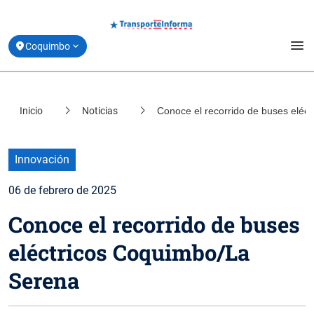
menu
Coquimbo
Estado de la Movilidad
Inicio
Noticias
Conoce el recorrido de buses eléc
location_on
Santiago
Planifica tu viaje
location_on
Valparaíso
Derribando Mitos
Innovación
location_on
Biobío
06 de febrero de 2025
Centro de ayuda
location_on
Conoce el recorrido de buses
Los Lagos
Acerca de Transporte Informa
eléctricos Coquimbo/La
Serena