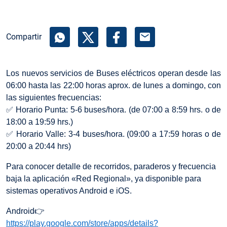
mail
Compartir
Los nuevos servicios de Buses eléctricos operan desde las
06:00 hasta las 22:00 horas aprox. de lunes a domingo, con
las siguientes frecuencias:
✅ Horario Punta: 5-6 buses/hora. (de 07:00 a 8:59 hrs. o de
18:00 a 19:59 hrs.)
✅ Horario Valle: 3-4 buses/hora. (09:00 a 17:59 horas o de
20:00 a 20:44 hrs)
Para conocer detalle de recorridos, paraderos y frecuencia
baja la aplicación «Red Regional», ya disponible para
sistemas operativos Android e iOS.
Android👉
https://play.google.com/store/apps/details?