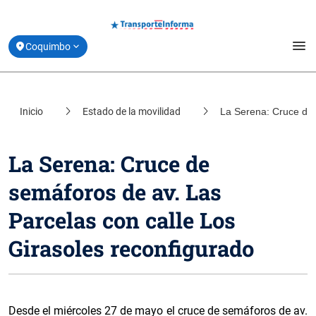
menu
Coquimbo
Estado de la Movilidad
Inicio
Estado de la movilidad
La Serena: Cruce de 
location_on
Santiago
Planifica tu viaje
location_on
Valparaíso
La Serena: Cruce de
Derribando Mitos
location_on
semáforos de av. Las
Biobío
Centro de ayuda
Parcelas con calle Los
location_on
Los Lagos
Acerca de Transporte Informa
Girasoles reconfigurado
Desde el miércoles 27 de mayo el cruce de semáforos de av.