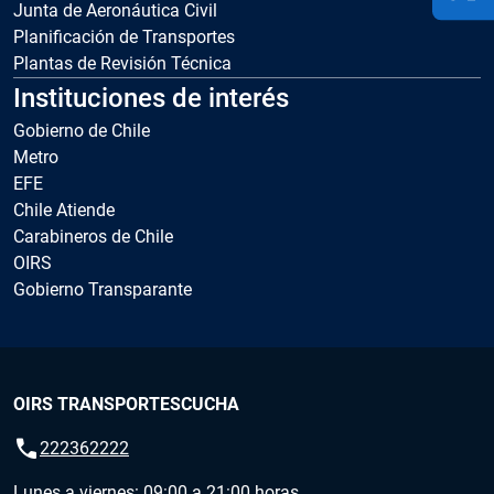
Junta de Aeronáutica Civil
Planificación de Transportes
Plantas de Revisión Técnica
Instituciones de interés
Gobierno de Chile
Metro
EFE
Chile Atiende
Carabineros de Chile
OIRS
Gobierno Transparante
OIRS TRANSPORTESCUCHA
call
222362222
Lunes a viernes: 09:00 a 21:00 horas.